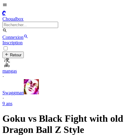
C
Choualbox
Connexion
Inscription
Retour
mangas
·
Swaggman
·
9 ans
Goku vs Black Fight with old
Dragon Ball Z Style