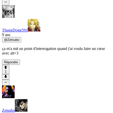
ThuggDogg591
9 ans
@
Zetsubo
ça m'a mit un point d'interrogation quand j'ai voulu faire un cœur
avec alt+3
Répondre
1
Zetsubo