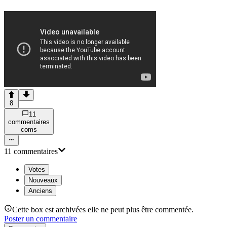
8
11
commentaire
s
com
s
11
commentaire
s
Votes
Nouveaux
Anciens
Cette box est archivées elle ne peut plus être commentée.
Poster un commentaire