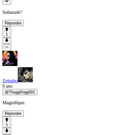
Subarash?
Répondre
1
Zetsubo
9 ans
@
ThuggDogg591
Magnifique.
Répondre
1