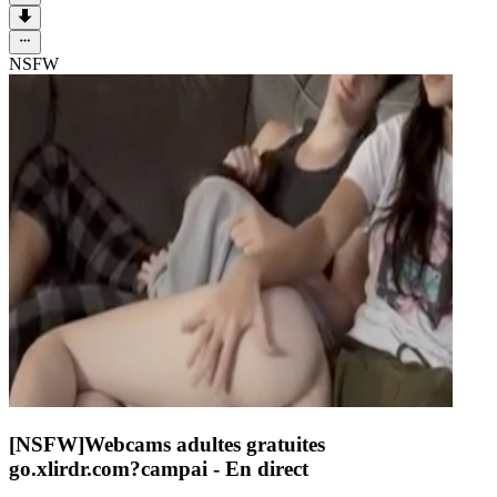
NSFW
[NSFW]
Webcams adultes gratuites
go.xlirdr.com?campai
- En direct