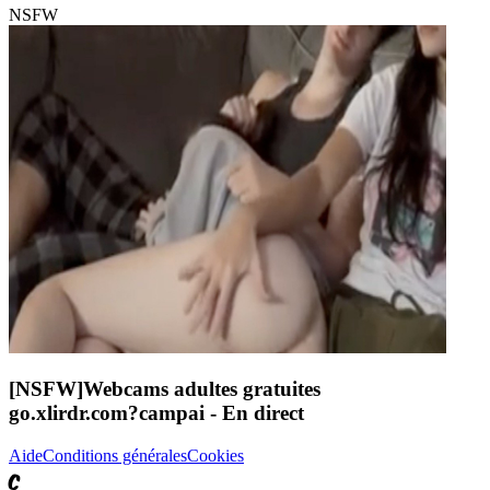
NSFW
[NSFW]
Webcams adultes gratuites
go.xlirdr.com?campai
- En direct
Aide
Conditions générales
Cookies
C