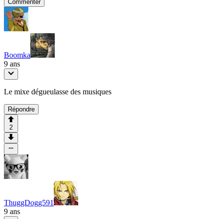
Commenter
Boomka
9 ans
Le mixe dégueulasse des musiques
Répondre
2
ThuggDogg591
9 ans