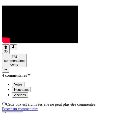
36
4
commentaire
s
com
s
4
commentaire
s
Votes
Nouveaux
Anciens
Cette box est archivées elle ne peut plus être commentée.
Poster un commentaire