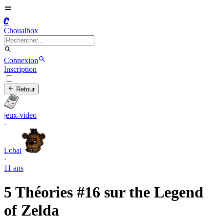
C
Choualbox
Connexion
Inscription
Retour
jeux-video
·
Lchai
·
11 ans
5 Théories #16 sur the Legend
of Zelda