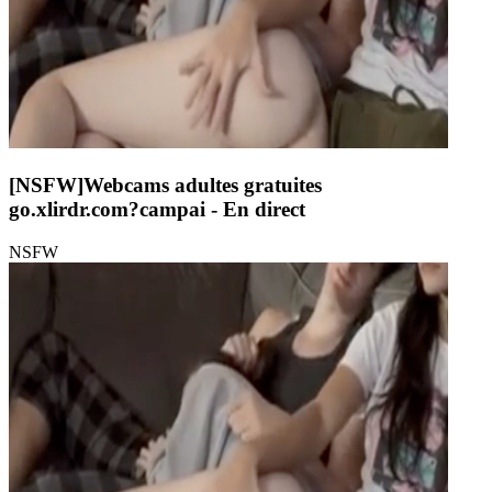
[NSFW]
Webcams adultes gratuites
go.xlirdr.com?campai
- En direct
NSFW