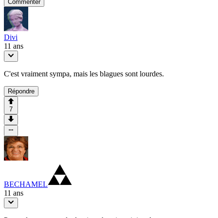
Commenter
Divi
11 ans
C'est vraiment sympa, mais les blagues sont lourdes.
Répondre
7
BECHAMEL
11 ans