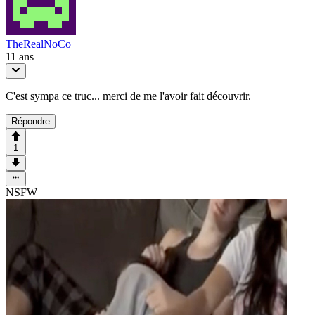
TheRealNoCo
11 ans
C'est sympa ce truc... merci de me l'avoir fait découvrir.
Répondre
1
NSFW