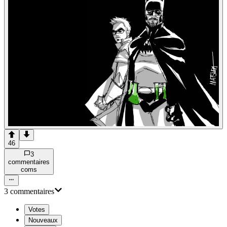
46
3
commentaire
s
com
s
3
commentaire
s
Votes
Nouveaux