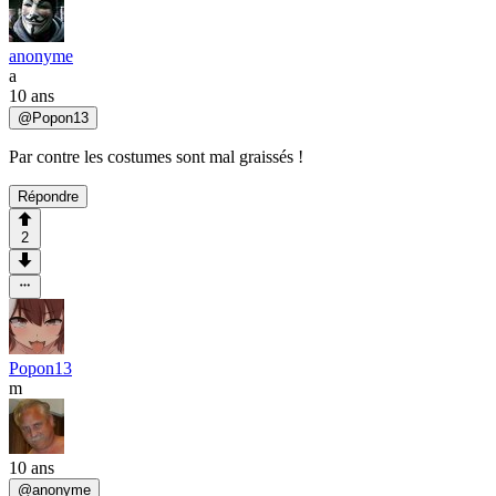
anonyme
a
10 ans
@
Popon13
Par contre les costumes sont mal graissés !
Répondre
2
Popon13
m
10 ans
@
anonyme