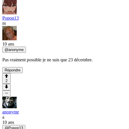
Popon13
m
10 ans
@
anonyme
Pas vraiment possible je ne suis que 23 décembre.
Répondre
2
anonyme
a
10 ans
@
Popon13