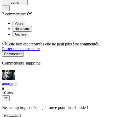
com
s
7
commentaire
s
Votes
Nouveaux
Anciens
Cette box est archivées elle ne peut plus être commentée.
Poster un commentaire
Commenter
Commentaire supprimé.
anonyme
a
10 ans
Beaucoup trop cohérent je trouve pour du atlantide !
Répondre