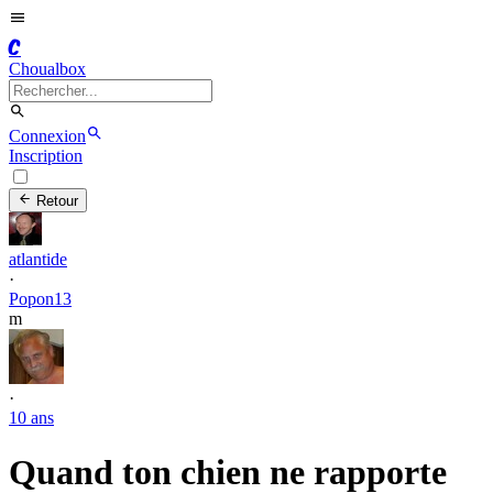
C
Choualbox
Connexion
Inscription
Retour
atlantide
·
Popon13
m
·
10 ans
Quand ton chien ne rapporte