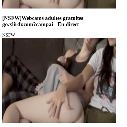
[NSFW]
Webcams adultes gratuites
go.xlirdr.com?campai
- En direct
NSFW