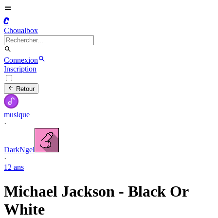
C
Choualbox
Connexion
Inscription
Retour
musique
·
DarkNgel
·
12 ans
Michael Jackson - Black Or
White