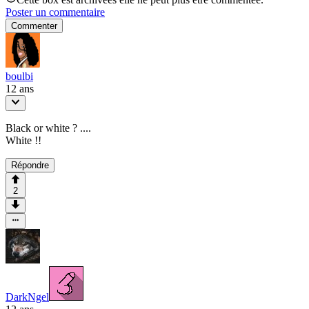
Poster un commentaire
Commenter
boulbi
12 ans
Black or white ? ....
White !!
Répondre
2
DarkNgel