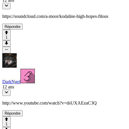
12 ans
https://soundcloud.com/a-moor/kodaline-high-hopes-filous
Répondre
1
DarkNgel
12 ans
http://www.youtube.com/watch?v=dsUXAEzaC3Q
Répondre
1