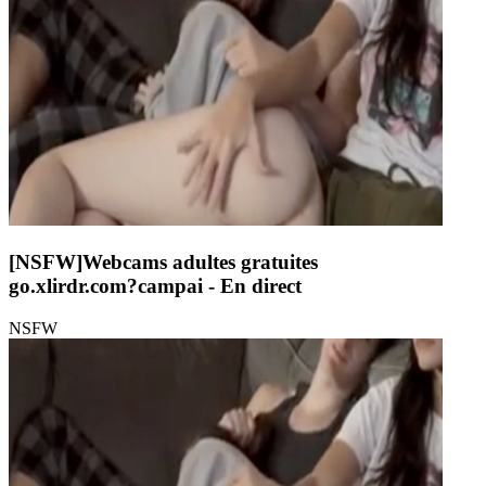
[NSFW]
Webcams adultes gratuites
go.xlirdr.com?campai
- En direct
NSFW