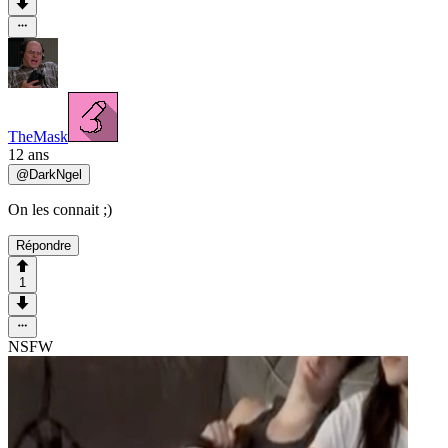
TheMask
12 ans
@
DarkNgel
On les connait ;)
Répondre
1
NSFW