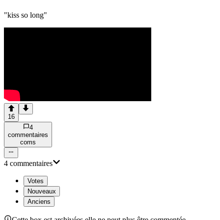
"kiss so long"
16
4
commentaire
s
com
s
4
commentaire
s
Votes
Nouveaux
Anciens
Cette box est archivées elle ne peut plus être commentée.