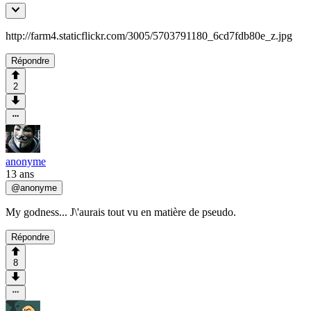
http://farm4.staticflickr.com/3005/5703791180_6cd7fdb80e_z.jpg
Répondre
2
anonyme
13 ans
@
anonyme
My godness... J\'aurais tout vu en matière de pseudo.
Répondre
8