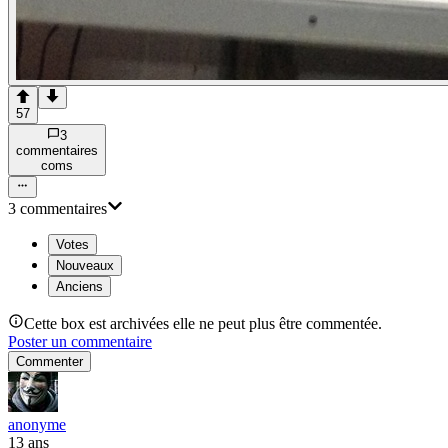
57
3
commentaire
s
com
s
3
commentaire
s
Votes
Nouveaux
Anciens
Cette box est archivées elle ne peut plus être commentée.
Poster un commentaire
Commenter
anonyme
13 ans