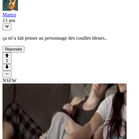
Martos
13 ans
ça m\'a fait penser au personnage des couilles bleues..
Répondre
2
NSFW