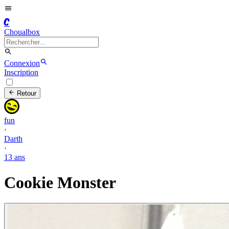
C
Choualbox
Connexion
Inscription
Retour
fun
·
Darth
·
13 ans
Cookie Monster