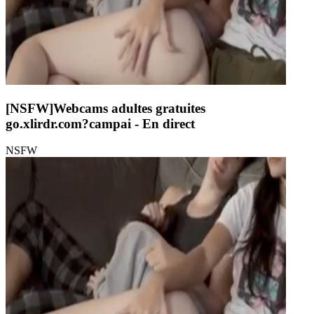
[NSFW]
Webcams adultes gratuites
go.xlirdr.com?campai
- En direct
NSFW