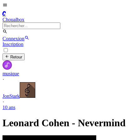
C
Choualbox
Connexion
Inscription
Retour
musique
·
JonStark
·
10 ans
Leonard Cohen - Nevermind