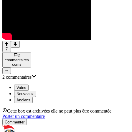
7
2
commentaire
s
com
s
2
commentaire
s
Votes
Nouveaux
Anciens
Cette box est archivées elle ne peut plus être commentée.
Poster un commentaire
Commenter