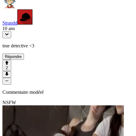
Strandd
10 ans
true detective <3
Répondre
2
Commentaire modéré
NSFW