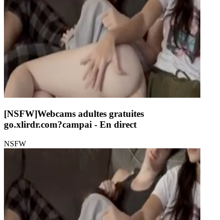
[NSFW]
Webcams adultes gratuites
go.xlirdr.com?campai
- En direct
NSFW