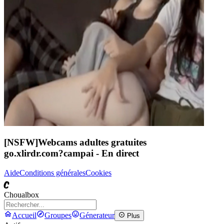
[NSFW]
Webcams adultes gratuites
go.xlirdr.com?campai
- En direct
Aide
Conditions générales
Cookies
C
Choualbox
Accueil
Groupes
Génerateur
Plus