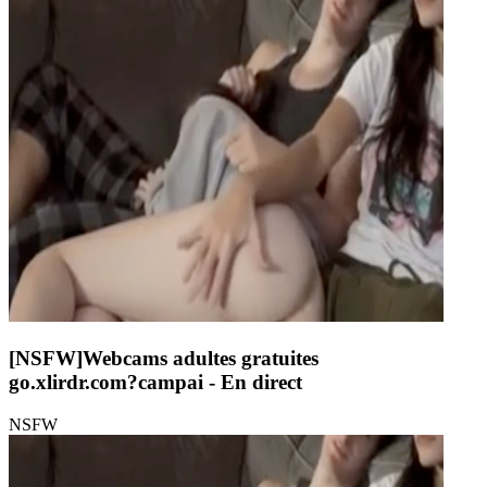
[NSFW]
Webcams adultes gratuites
go.xlirdr.com?campai
- En direct
NSFW