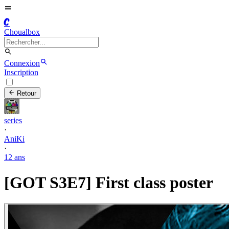
C
Choualbox
Connexion
Inscription
Retour
series
·
AniKi
·
12 ans
[GOT S3E7] First class poster