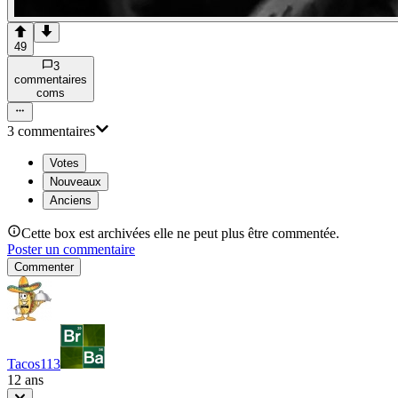
49
3
commentaire
s
com
s
3
commentaire
s
Votes
Nouveaux
Anciens
Cette box est archivées elle ne peut plus être commentée.
Poster un commentaire
Commenter
Tacos113
12 ans