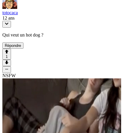
totocaca
12 ans
Qui veut un hot dog ?
Répondre
1
NSFW