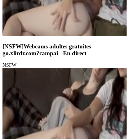
[NSFW]
Webcams adultes gratuites
go.xlirdr.com?campai
- En direct
NSFW