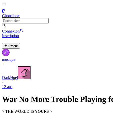
C
Choualbox
Connexion
Inscription
Retour
musique
·
DarkNgel
·
12 ans
War No More Trouble Playing 
> THE WORLD IS YOURS >