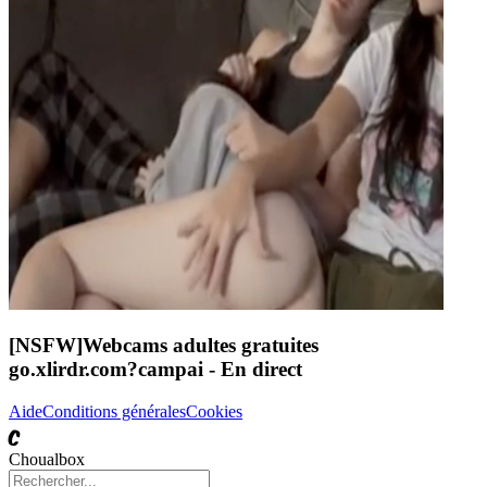
[NSFW]
Webcams adultes gratuites
go.xlirdr.com?campai
- En direct
Aide
Conditions générales
Cookies
C
Choualbox