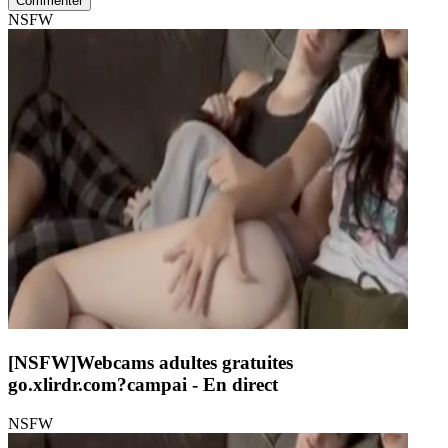
Commenter
NSFW
[NSFW]
Webcams adultes gratuites
go.xlirdr.com?campai
- En direct
NSFW