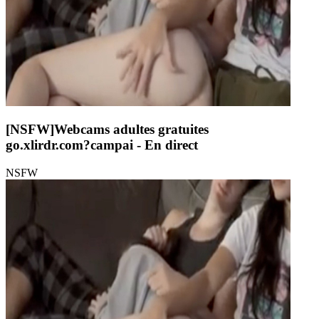
[NSFW]
Webcams adultes gratuites
go.xlirdr.com?campai
- En direct
NSFW