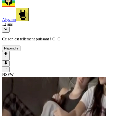
Alysann
12 ans
Ce son est tellement puissant ! O_O
Répondre
1
NSFW