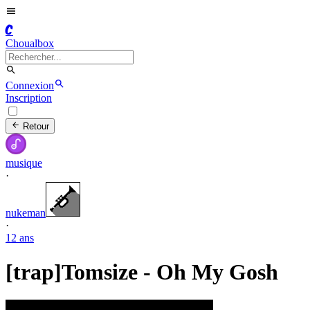
C
Choualbox
Connexion
Inscription
Retour
musique
·
nukeman
·
12 ans
[trap]Tomsize - Oh My Gosh