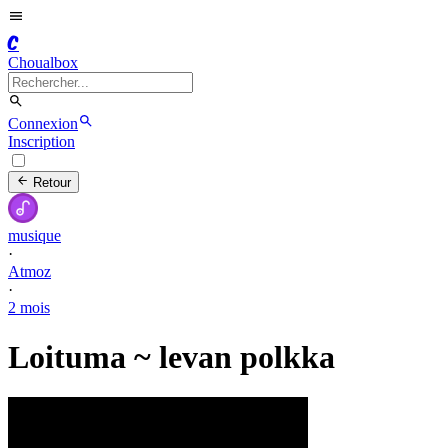
C
Choualbox
Connexion
Inscription
Retour
musique
·
Atmoz
·
2 mois
Loituma ~ levan polkka