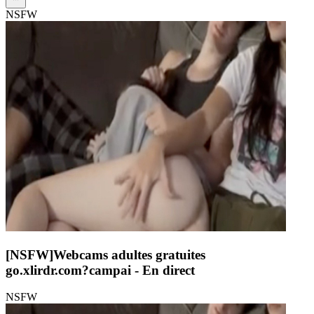
NSFW
[NSFW]
Webcams adultes gratuites
go.xlirdr.com?campai
- En direct
NSFW