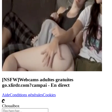
[NSFW]
Webcams adultes gratuites
go.xlirdr.com?campai
- En direct
Aide
Conditions générales
Cookies
C
Choualbox