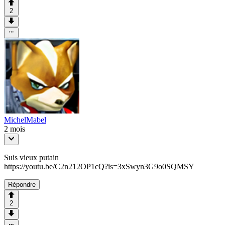
2
MichelMabel
2 mois
Suis vieux putain
https://youtu.be/C2n212OP1cQ?is=3xSwyn3G9o0SQMSY
Répondre
2