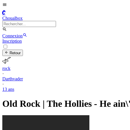
C
Choualbox
Connexion
Inscription
Retour
rock
·
Darthvader
·
13 ans
Old Rock | The Hollies - He ain\