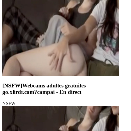
[NSFW]
Webcams adultes gratuites
go.xlirdr.com?campai
- En direct
NSFW