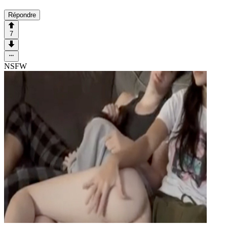
Répondre
7
NSFW