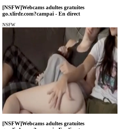
[NSFW]
Webcams adultes gratuites
go.xlirdr.com?campai
- En direct
NSFW
[NSFW]
Webcams adultes gratuites