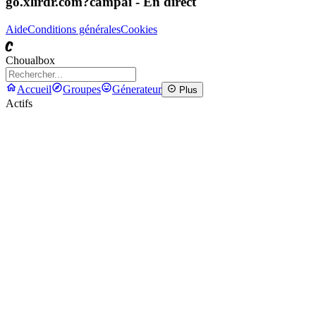
go.xlirdr.com?campai
- En direct
Aide
Conditions générales
Cookies
C
Choualbox
Accueil
Groupes
Génerateur
Plus
Actifs