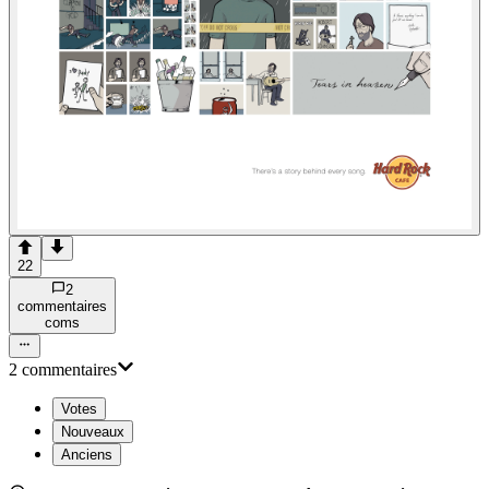
22
2
commentaire
s
com
s
2
commentaire
s
Votes
Nouveaux
Anciens