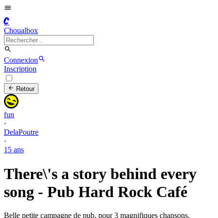
C
Choualbox
Connexion
Inscription
Retour
fun
·
DelaPoutre
·
15 ans
There\'s a story behind every
song - Pub Hard Rock Café
Belle petite campagne de pub, pour 3 magnifiques chansons.