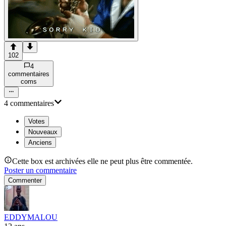
102
4
commentaire
s
com
s
4
commentaire
s
Votes
Nouveaux
Anciens
Cette box est archivées elle ne peut plus être commentée.
Poster un commentaire
Commenter
EDDYMALOU