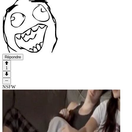
Répondre
1
NSFW