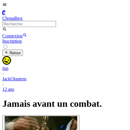
C
Choualbox
Connexion
Inscription
Retour
fun
·
JackOlantern
·
12 ans
Jamais avant un combat.