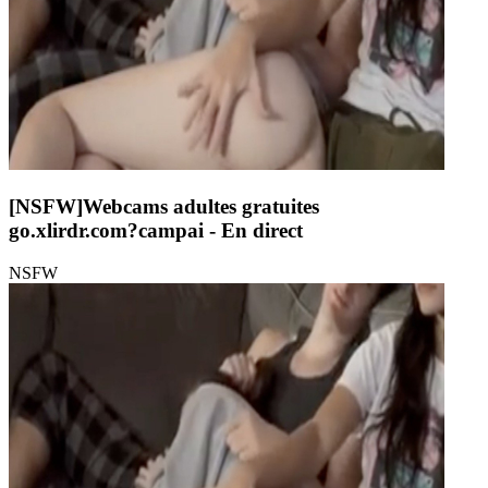
[NSFW]
Webcams adultes gratuites
go.xlirdr.com?campai
- En direct
NSFW