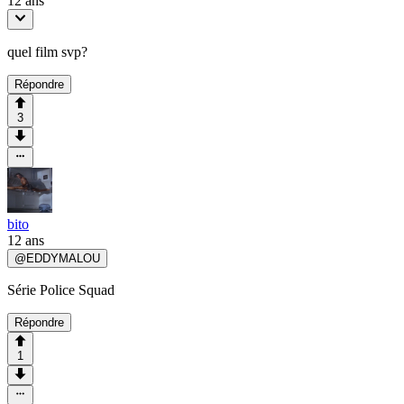
12 ans
quel film svp?
Répondre
3
bito
12 ans
@
EDDYMALOU
Série Police Squad
Répondre
1