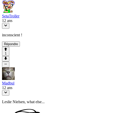
SetaTroller
12 ans
inconscient !
Répondre
1
Madbul
12 ans
Leslie Nielsen, what else...