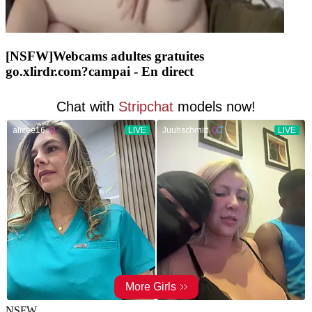
[NSFW]
Webcams adultes gratuites
go.xlirdr.com?campai
- En direct
NSFW