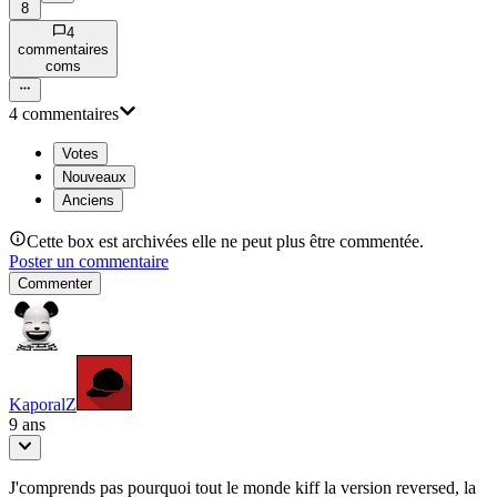
8
4
commentaire
s
com
s
4
commentaire
s
Votes
Nouveaux
Anciens
Cette box est archivées elle ne peut plus être commentée.
Poster un commentaire
Commenter
KaporalZ
9 ans
J'comprends pas pourquoi tout le monde kiff la version reversed, la