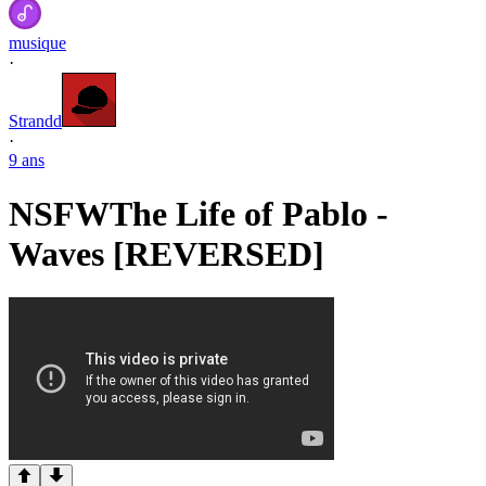
musique
·
Strandd
·
9 ans
NSFW
The Life of Pablo -
Waves [REVERSED]