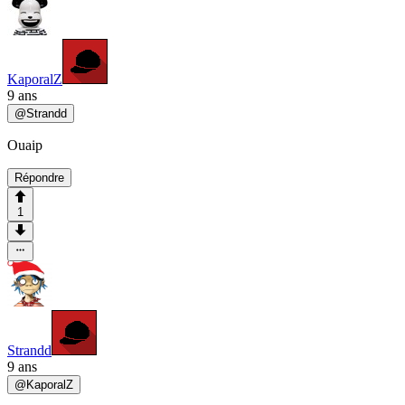
KaporalZ
9 ans
@
Strandd
Ouaip
Répondre
1
Strandd
9 ans
@
KaporalZ