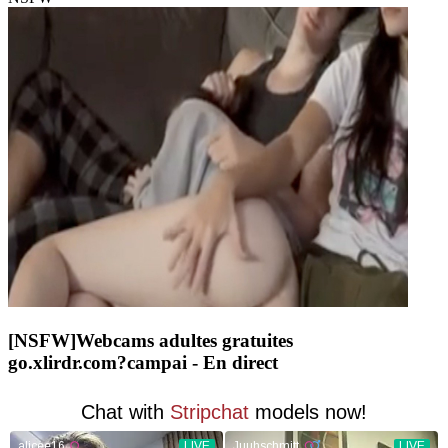
[NSFW]
Webcams adultes gratuites
go.xlirdr.com?campai
- En direct