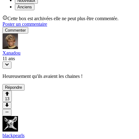
Nouveaux
Anciens
Cette box est archivées elle ne peut plus être commentée.
Poster un commentaire
Commenter
Xanadou
11 ans
Heureusement qu'ils avaient les chaines !
Répondre
13
blackpearls