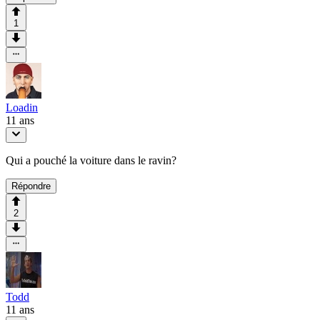
1
Loadin
11 ans
Qui a pouché la voiture dans le ravin?
Répondre
2
Todd
11 ans