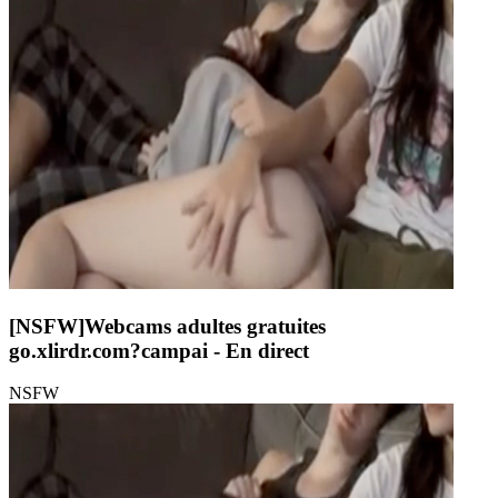
[NSFW]
Webcams adultes gratuites
go.xlirdr.com?campai
- En direct
NSFW