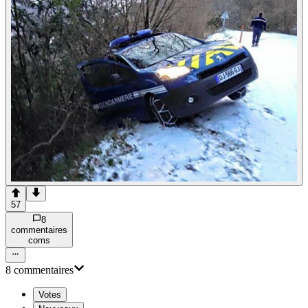
57
8
commentaire
s
com
s
8
commentaire
s
Votes