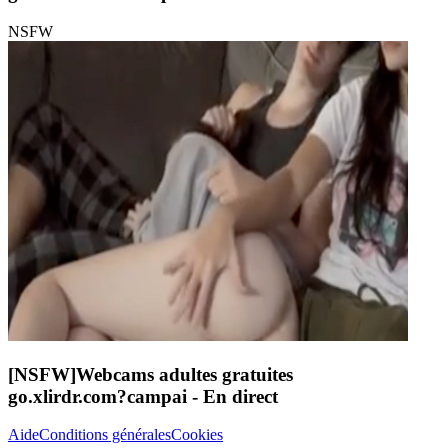
NSFW
[NSFW]
Webcams adultes gratuites
go.xlirdr.com?campai
- En direct
Aide
Conditions générales
Cookies