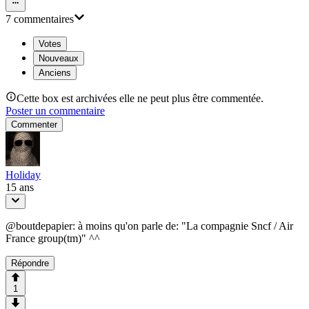
7
commentaire
s
Votes
Nouveaux
Anciens
Cette box est archivées elle ne peut plus être commentée.
Poster un commentaire
Commenter
Holiday
15 ans
@boutdepapier: à moins qu'on parle de: "La compagnie Sncf / Air
France group(tm)" ^^
Répondre
1