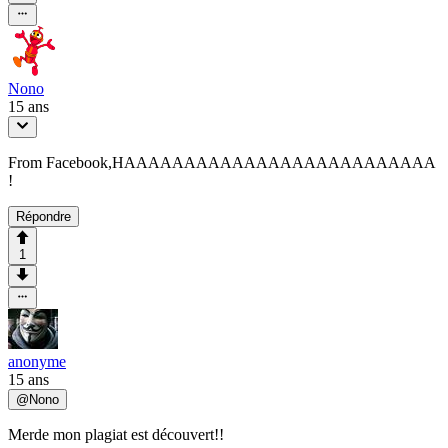
Nono
15 ans
From Facebook,HAAAAAAAAAAAAAAAAAAAAAAAAAA
!
Répondre
1
anonyme
15 ans
@
Nono
Merde mon plagiat est découvert!!