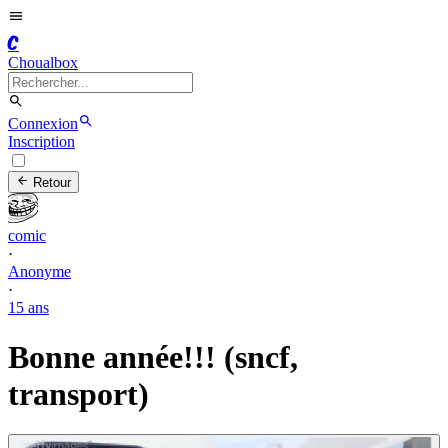
C
Choualbox
Connexion
Inscription
Retour
comic
·
Anonyme
·
15 ans
Bonne année!!! (sncf,
transport)