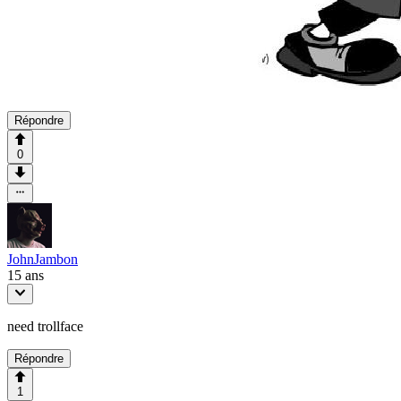
Répondre
0
JohnJambon
15 ans
need trollface
Répondre
1