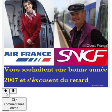
10
7
commentaire
s
com
s