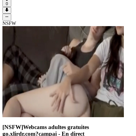
0
NSFW
[NSFW]
Webcams adultes gratuites
go.xlirdr.com?campai
- En direct