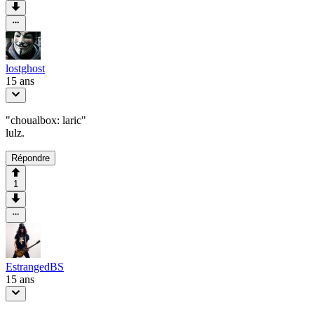
lostghost
15 ans
"choualbox: laric"
lulz.
Répondre
1
EstrangedBS
15 ans