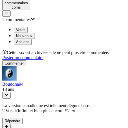
commentaire
s
com
s
2
commentaire
s
Votes
Nouveaux
Anciens
Cette box est archivées elle ne peut plus être commentée.
Poster un commentaire
Commenter
Bouddha94
13 ans
La version canadienne est tellement dégueulasse...
\"Vers l\'Infini, et bien plus encore !!\" :x
Répondre