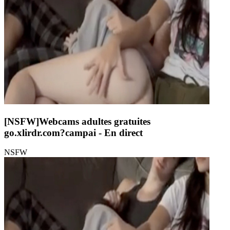
[NSFW]
Webcams adultes gratuites
go.xlirdr.com?campai
- En direct
NSFW