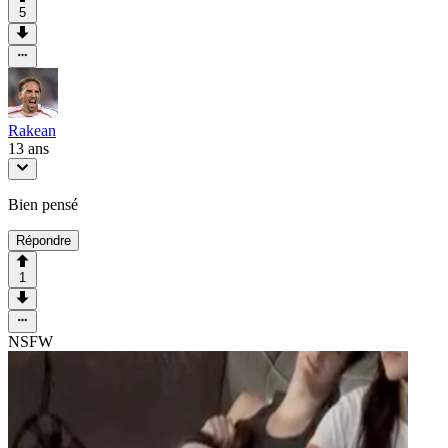
5
Rakean
13 ans
Bien pensé
Répondre
1
NSFW