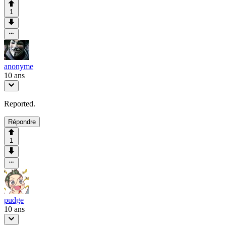
1
anonyme
10 ans
Reported.
Répondre
1
pudge
10 ans