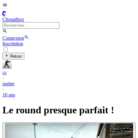
C
Choualbox
Connexion
Inscription
Retour
cs
·
pudge
·
10 ans
Le round presque parfait !