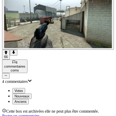
66
4
commentaire
s
com
s
4
commentaire
s
Votes
Nouveaux
Anciens
Cette box est archivées elle ne peut plus être commentée.
Poster un commentaire