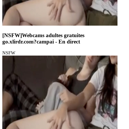
[NSFW]
Webcams adultes gratuites
go.xlirdr.com?campai
- En direct
NSFW