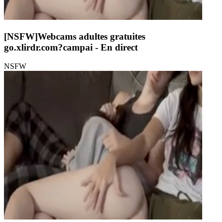
[NSFW]
Webcams adultes gratuites
go.xlirdr.com?campai
- En direct
NSFW