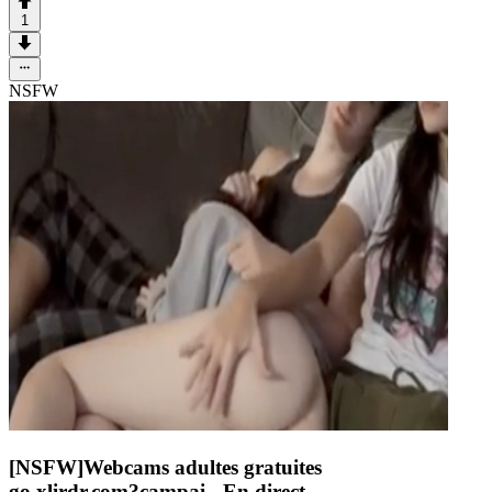
1
NSFW
[NSFW]
Webcams adultes gratuites
go.xlirdr.com?campai
- En direct