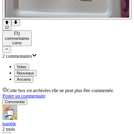
12
2
commentaire
s
com
s
2
commentaire
s
Votes
Nouveaux
Anciens
Cette box est archivées elle ne peut plus être commentée.
Poster un commentaire
Commenter
hamble
2 mois