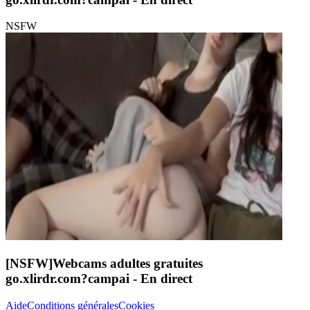
NSFW
[NSFW]
Webcams adultes gratuites
go.xlirdr.com?campai
- En direct
Aide
Conditions générales
Cookies