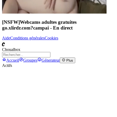
[NSFW]
Webcams adultes gratuites
go.xlirdr.com?campai
- En direct
Aide
Conditions générales
Cookies
C
Choualbox
Accueil
Groupes
Génerateur
Plus
Actifs