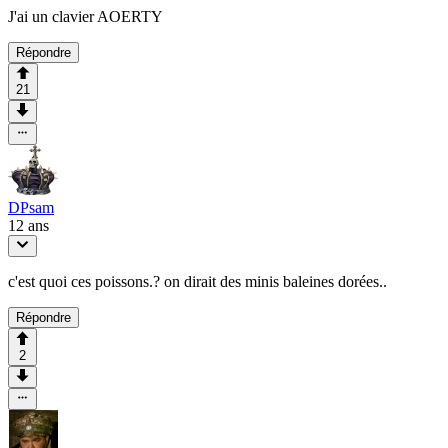
J'ai un clavier AOERTY
Répondre
21
DPsam
12 ans
c'est quoi ces poissons.? on dirait des minis baleines dorées..
Répondre
2