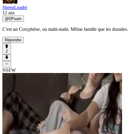
SheepLeader
12 ans
@
DPsam
C'est un Coryphène, ou mahi-mahi. Même famille que les dorades.
Répondre
2
NSFW