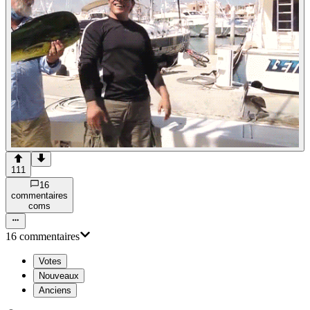
111
16
commentaire
s
com
s
16
commentaire
s
Votes
Nouveaux
Anciens