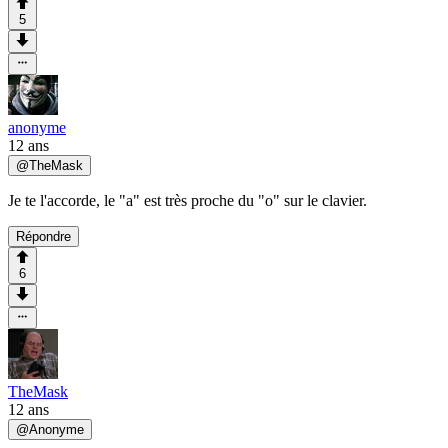
5
anonyme
12 ans
@
TheMask
Je te l'accorde, le "a" est très proche du "o" sur le clavier.
Répondre
6
TheMask
12 ans
@
Anonyme