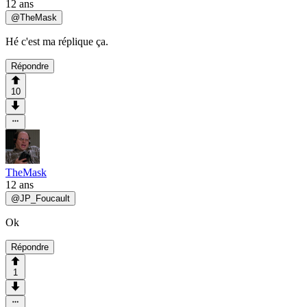
12 ans
@
TheMask
Hé c'est ma réplique ça.
Répondre
10
TheMask
12 ans
@
JP_Foucault
Ok
Répondre
1