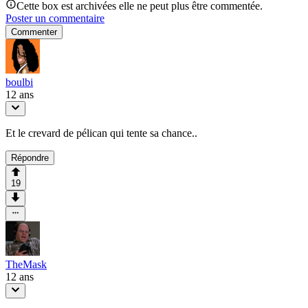
Cette box est archivées elle ne peut plus être commentée.
Poster un commentaire
Commenter
boulbi
12 ans
Et le crevard de pélican qui tente sa chance..
Répondre
19
TheMask
12 ans