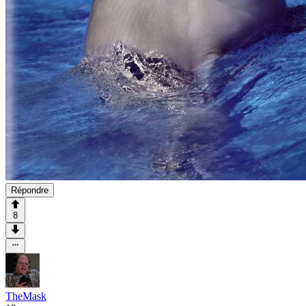
Répondre
8
TheMask