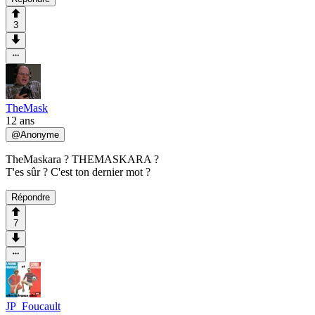
3
TheMask
12 ans
@
Anonyme
TheMaskara ? THEMASKARA ?
T'es sûr ? C'est ton dernier mot ?
Répondre
7
JP_Foucault