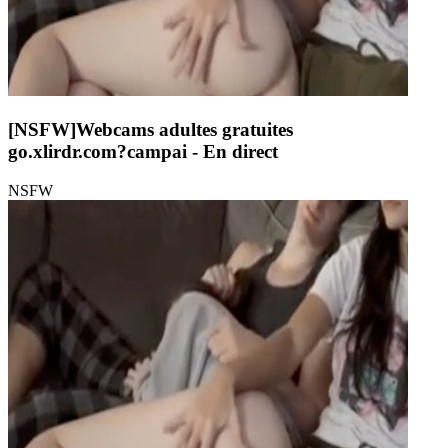
[NSFW]
Webcams adultes gratuites
go.xlirdr.com?campai
- En direct
NSFW