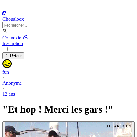
C
Choualbox
Connexion
Inscription
Retour
fun
·
Anonyme
·
12 ans
"Et hop ! Merci les gars !"