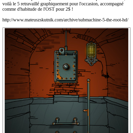
voilà le 5 retravaillé graphiquement pour l'occasion, accompagné
comme d'habitude de l'OST pour 2$ !
http://www.mateuszskutnik.com/archive/submachine-5-the-root-hd/