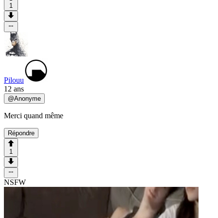
1
Pilouu
12 ans
@
Anonyme
Merci quand même
Répondre
1
NSFW