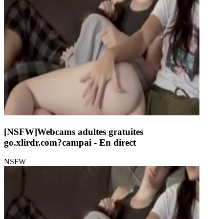
[NSFW]
Webcams adultes gratuites
go.xlirdr.com?campai
- En direct
NSFW