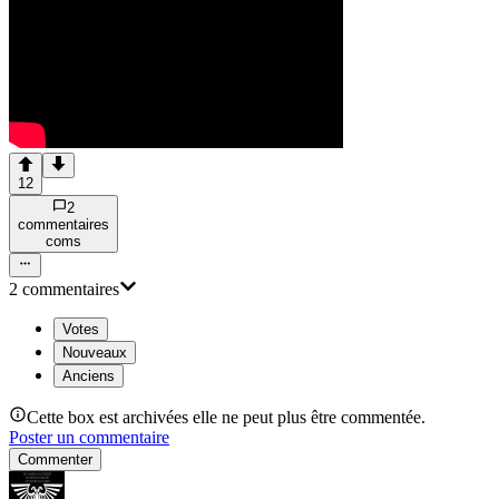
12
2
commentaire
s
com
s
2
commentaire
s
Votes
Nouveaux
Anciens
Cette box est archivées elle ne peut plus être commentée.
Poster un commentaire
Commenter