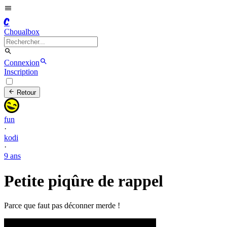
C
Choualbox
Connexion
Inscription
Retour
fun
·
kodi
·
9 ans
Petite piqûre de rappel
Parce que faut pas déconner merde !