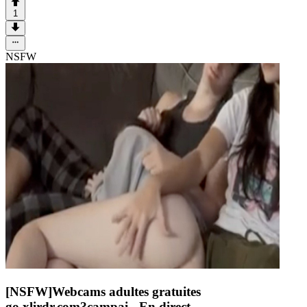
1
NSFW
[NSFW]
Webcams adultes gratuites
go.xlirdr.com?campai
- En direct