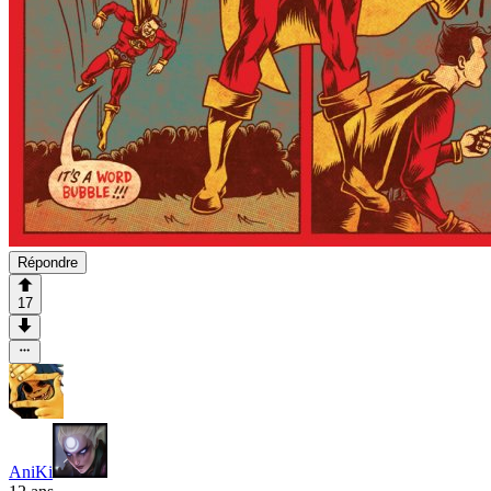
Répondre
17
AniKi