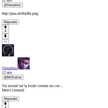
12 ans
@
Vampitruc
http://puu.sh/8rpRk.png
Répondre
4
Vampitruc
12 ans
@
MrOcarina
J'ai zoomé sur la boule comme un con ..
Merci connard
Répondre
4