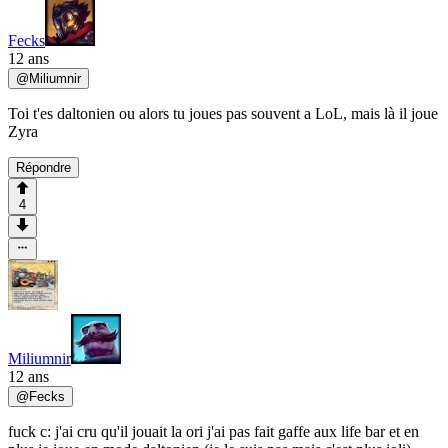
Fecks
12 ans
@
Miliumnir
Toi t'es daltonien ou alors tu joues pas souvent a LoL, mais là il joue
Zyra
Répondre
4
Miliumnir
12 ans
@
Fecks
fuck c: j'ai cru qu'il jouait la ori j'ai pas fait gaffe aux life bar et en