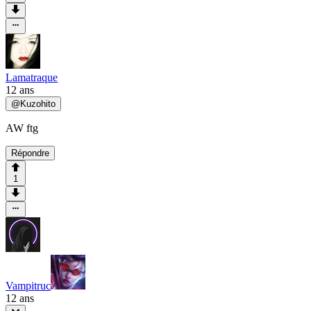
Lamatraque
12 ans
@
Kuzohito
AW ftg
Répondre
1
Vampitruc
12 ans