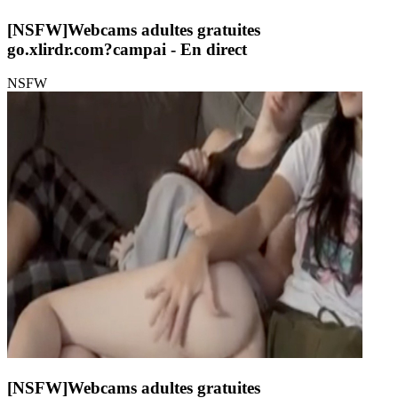
[NSFW]
Webcams adultes gratuites
go.xlirdr.com?campai
- En direct
NSFW
[NSFW]
Webcams adultes gratuites