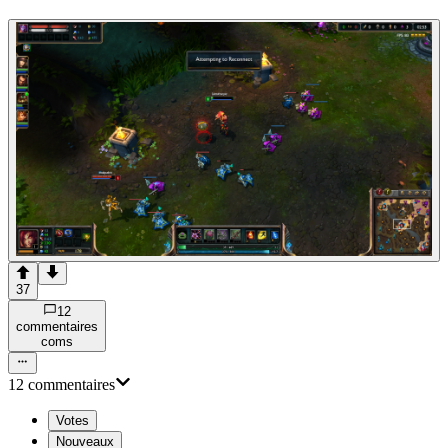
37
12
commentaire
s
com
s
12
commentaire
s
Votes
Nouveaux