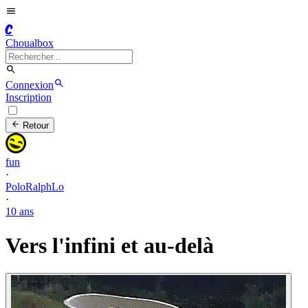
C
Choualbox
Connexion
Inscription
Retour
fun
·
PoloRalphLo
·
10 ans
Vers l'infini et au-delà