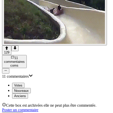
129
11
commentaire
s
com
s
11
commentaire
s
Votes
Nouveaux
Anciens
Cette box est archivées elle ne peut plus être commentée.
Poster un commentaire