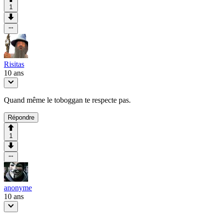
1
Risitas
10 ans
Quand même le toboggan te respecte pas.
Répondre
1
anonyme
10 ans