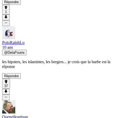
Répondre
1
PoloRalphLo
10 ans
@
DelaPoutre
les hipsters, les islamistes, les bergers... je crois que la barbe est la
réponse
Répondre
37
Quenelleartisan