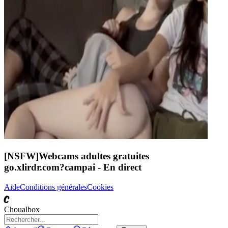
[NSFW]
Webcams adultes gratuites
go.xlirdr.com?campai
- En direct
Aide
Conditions générales
Cookies
C
Choualbox