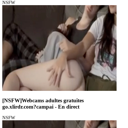
NSFW
[NSFW]
Webcams adultes gratuites
go.xlirdr.com?campai
- En direct
NSFW