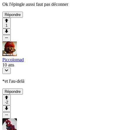
Ok l'épingle aussi faut pas déconner
Répondre
1
Piccolomad
10 ans
*et l'au-delà
Répondre
-2