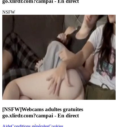
go.xlirdr.com?campai
- En direct
NSFW
[NSFW]
Webcams adultes gratuites
go.xlirdr.com?campai
- En direct
Aide
Conditions générales
Cookies