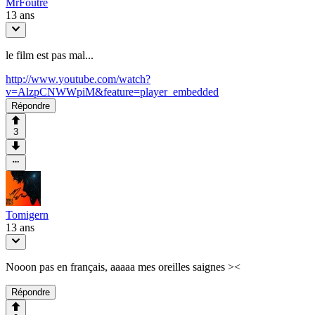
MrFoutre
13 ans
le film est pas mal...
http://www.youtube.com/watch?
v=AlzpCNWWpiM&feature=player_embedded
Répondre
3
Tomigern
13 ans
Nooon pas en français, aaaaa mes oreilles saignes ><
Répondre