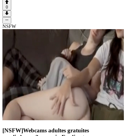
0
NSFW
[NSFW]
Webcams adultes gratuites