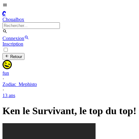
C
Choualbox
Connexion
Inscription
Retour
fun
·
Zodiac_Mephisto
·
13 ans
Ken le Survivant, le top du top!