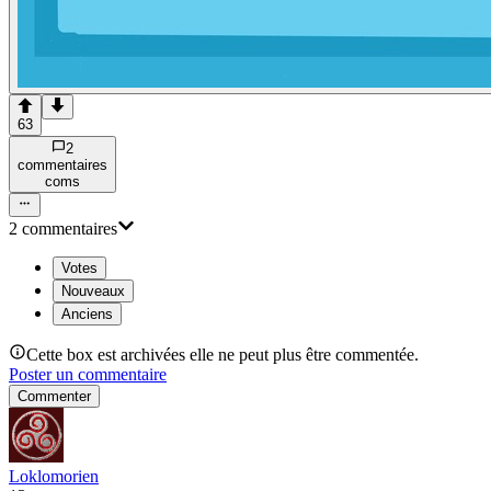
63
2
commentaire
s
com
s
2
commentaire
s
Votes
Nouveaux
Anciens
Cette box est archivées elle ne peut plus être commentée.
Poster un commentaire
Commenter
Loklomorien