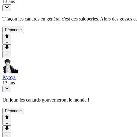
13 ans
T'façon les canards en général c'est des saloperies. Alors des gosses 
Répondre
1
Kyoya
13 ans
Un jour, les canards gouverneront le monde !
Répondre
1