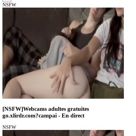
NSFW
[NSFW]
Webcams adultes gratuites
go.xlirdr.com?campai
- En direct
NSFW