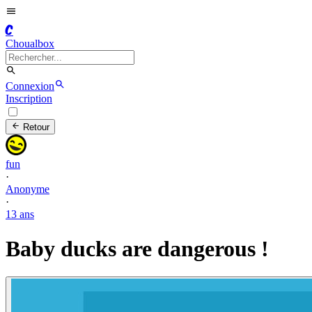
C
Choualbox
Connexion
Inscription
Retour
fun
·
Anonyme
·
13 ans
Baby ducks are dangerous !