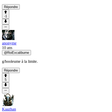
Répondre
-1
anonyme
10 ans
@
RoiExcaliburne
g/booleume à la limite.
Répondre
5
Kaazhan