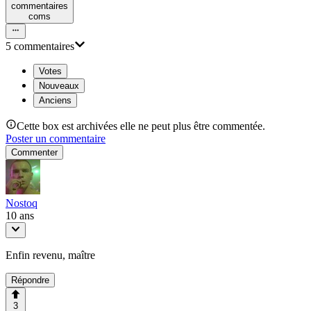
commentaire
s
com
s
5
commentaire
s
Votes
Nouveaux
Anciens
Cette box est archivées elle ne peut plus être commentée.
Poster un commentaire
Commenter
Nostoq
10 ans
Enfin revenu, maître
Répondre
3