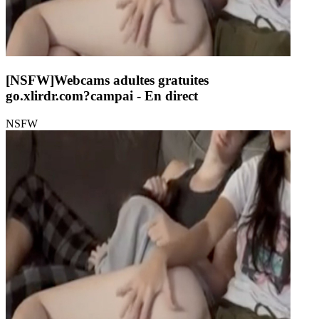
[NSFW]
Webcams adultes gratuites
go.xlirdr.com?campai
- En direct
NSFW