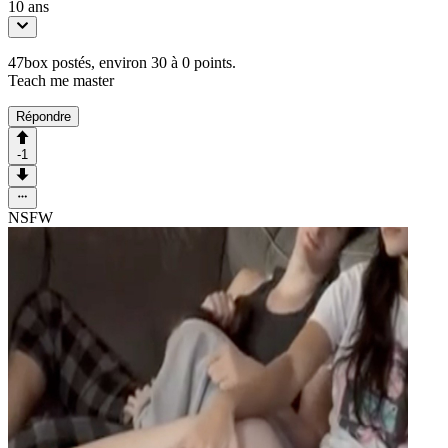
10 ans
47box postés, environ 30 à 0 points.
Teach me master
Répondre
-1
NSFW