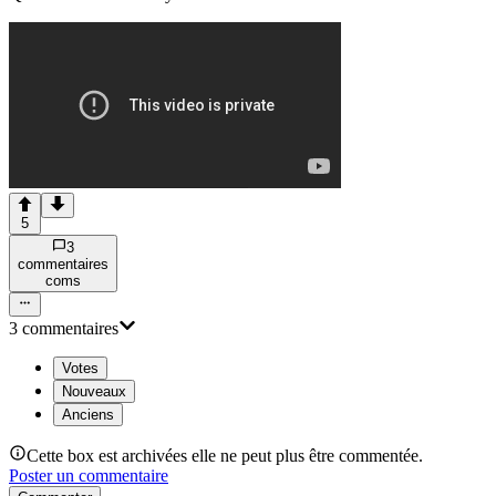
5
3
commentaire
s
com
s
3
commentaire
s
Votes
Nouveaux
Anciens
Cette box est archivées elle ne peut plus être commentée.
Poster un commentaire