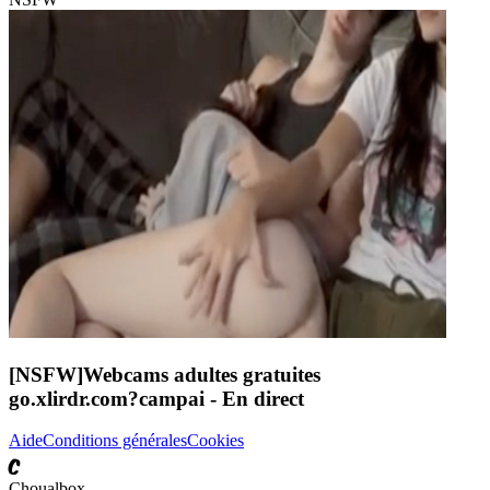
[NSFW]
Webcams adultes gratuites
go.xlirdr.com?campai
- En direct
Aide
Conditions générales
Cookies
C
Choualbox