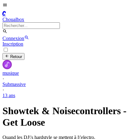
C
Choualbox
Connexion
Inscription
Retour
musique
·
Submassive
·
13 ans
Showtek & Noisecontrollers -
Get Loose
Quand les DJ\'s hardstyle se mettent à l\'electro.