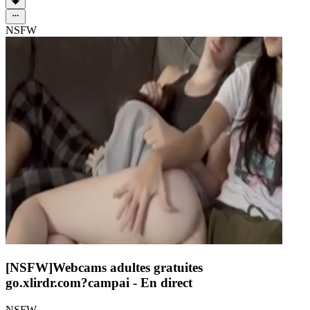
NSFW
[NSFW]
Webcams adultes gratuites
go.xlirdr.com?campai
- En direct
NSFW