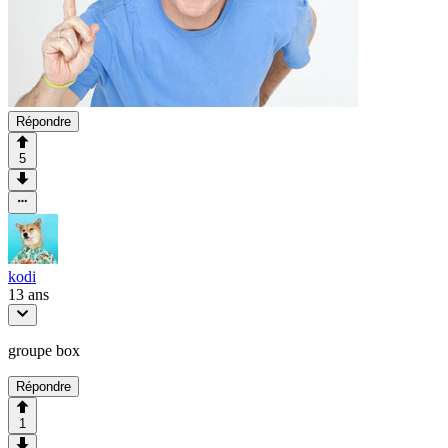
Répondre
5
kodi
13 ans
groupe box
Répondre
1