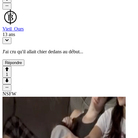
Vieil_Ours
13 ans
J'ai cru qu'il allait chier dedans au début...
Répondre
1
NSFW