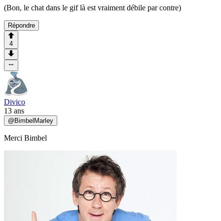
(Bon, le chat dans le gif là est vraiment débile par contre)
Répondre
4
Divico
13 ans
@
BimbelMarley
Merci Bimbel