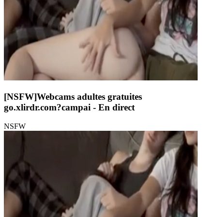
[NSFW]
Webcams adultes gratuites
go.xlirdr.com?campai
- En direct
NSFW