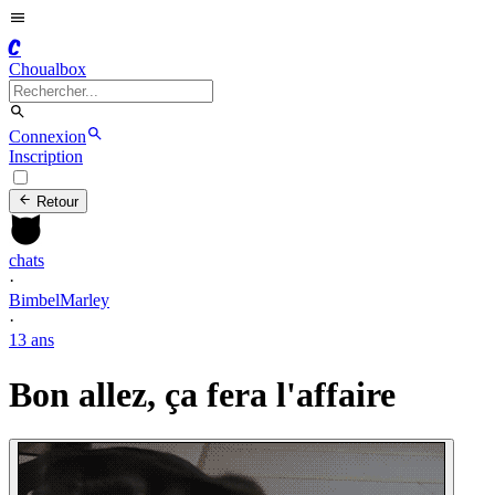
C
Choualbox
Connexion
Inscription
Retour
chats
·
BimbelMarley
·
13 ans
Bon allez, ça fera l'affaire