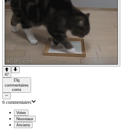
47
6
commentaire
s
com
s
6
commentaire
s
Votes
Nouveaux
Anciens