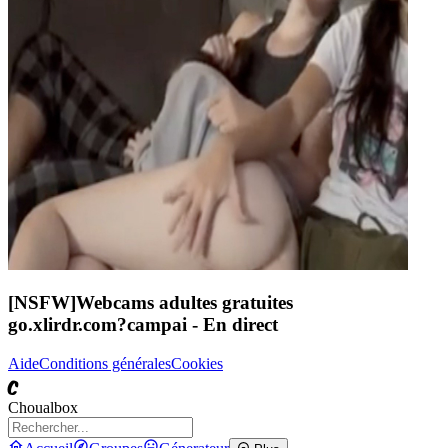
[NSFW]
Webcams adultes gratuites
go.xlirdr.com?campai
- En direct
Aide
Conditions générales
Cookies
C
Choualbox