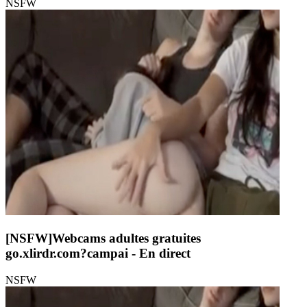
NSFW
[NSFW]
Webcams adultes gratuites
go.xlirdr.com?campai
- En direct
NSFW