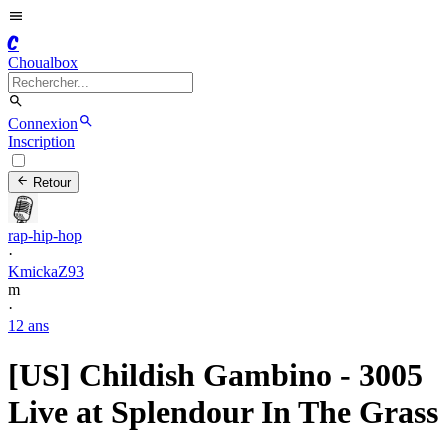
C
Choualbox
Connexion
Inscription
Retour
rap-hip-hop
·
KmickaZ93
m
·
12 ans
[US] Childish Gambino - 3005
Live at Splendour In The Grass