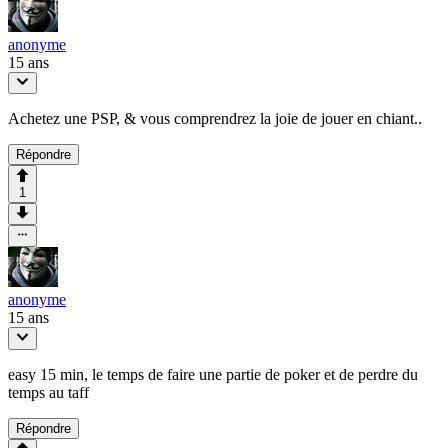
anonyme
15 ans
Achetez une PSP, & vous comprendrez la joie de jouer en chiant..
Répondre
1
anonyme
15 ans
easy 15 min, le temps de faire une partie de poker et de perdre du
temps au taff
Répondre