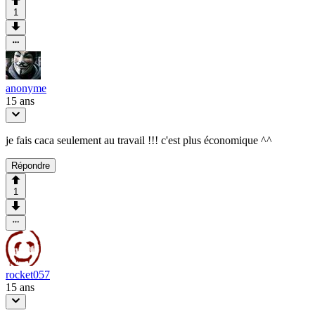
1
anonyme
15 ans
je fais caca seulement au travail !!! c'est plus économique ^^
Répondre
1
rocket057
15 ans