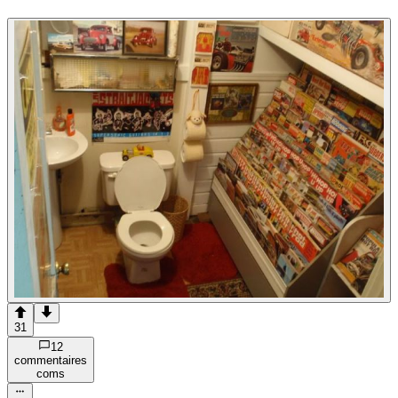
31
12
commentaire
s
com
s