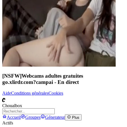
[NSFW]
Webcams adultes gratuites
go.xlirdr.com?campai
- En direct
Aide
Conditions générales
Cookies
C
Choualbox
Accueil
Groupes
Génerateur
Plus
Actifs