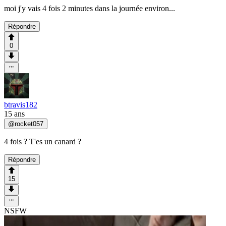
moi j'y vais 4 fois 2 minutes dans la journée environ...
Répondre
0
btravis182
15 ans
@
rocket057
4 fois ? T'es un canard ?
Répondre
15
NSFW