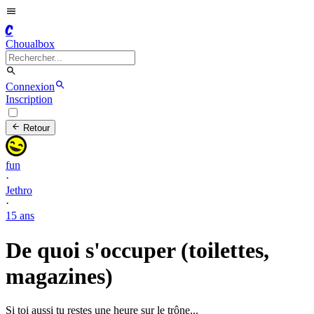
C
Choualbox
Connexion
Inscription
Retour
fun
·
Jethro
·
15 ans
De quoi s'occuper (toilettes,
magazines)
Si toi aussi tu restes une heure sur le trône...