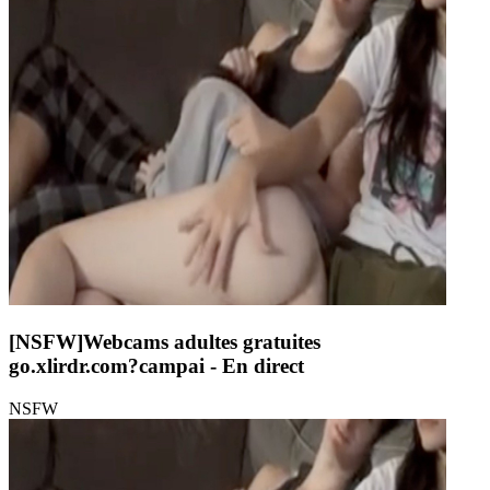
[NSFW]
Webcams adultes gratuites
go.xlirdr.com?campai
- En direct
NSFW