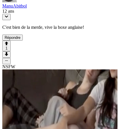
ManuAbitbol
12 ans
C'est bien de la merde, vive la boxe anglaise!
Répondre
1
NSFW