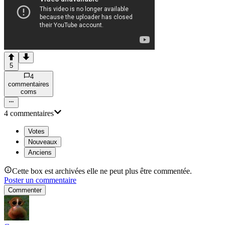
5
4
commentaire
s
com
s
4
commentaire
s
Votes
Nouveaux
Anciens
Cette box est archivées elle ne peut plus être commentée.
Poster un commentaire
Commenter