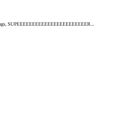
vec les poings, SUPEEEEEEEEEEEEEEEEEEEEEEER...