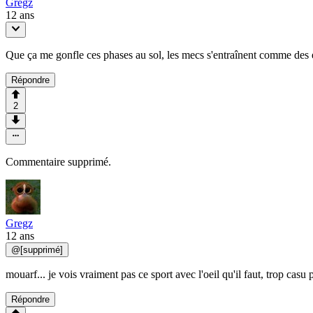
Gregz
12 ans
Que ça me gonfle ces phases au sol, les mecs s'entraînent comme d
Répondre
2
Commentaire supprimé.
Gregz
12 ans
@
[supprimé]
mouarf... je vois vraiment pas ce sport avec l'oeil qu'il faut, trop casu p
Répondre