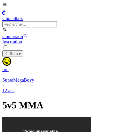
C
Choualbox
Connexion
Inscription
Retour
fun
·
SupraMegaBoyy
·
12 ans
5v5 MMA