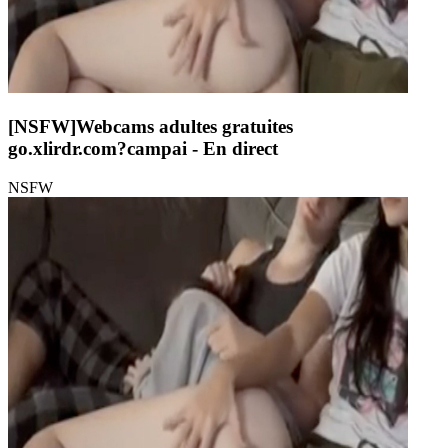
[NSFW]
Webcams adultes gratuites
go.xlirdr.com?campai
- En direct
NSFW