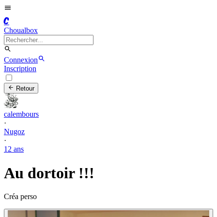
C
Choualbox
Connexion
Inscription
Retour
calembours
·
Nugoz
·
12 ans
Au dortoir !!!
Créa perso