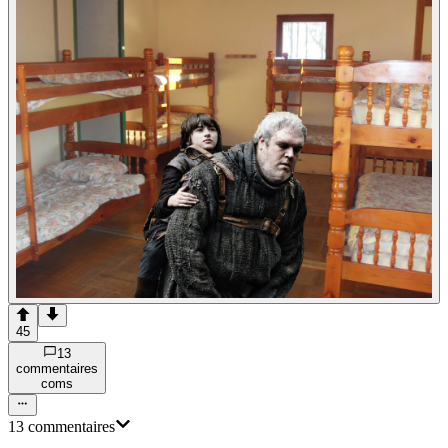
45
13
commentaire
s
com
s
13
commentaire
s