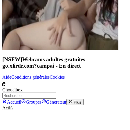
[NSFW]
Webcams adultes gratuites
go.xlirdr.com?campai
- En direct
Aide
Conditions générales
Cookies
C
Choualbox
Accueil
Groupes
Génerateur
Plus
Actifs