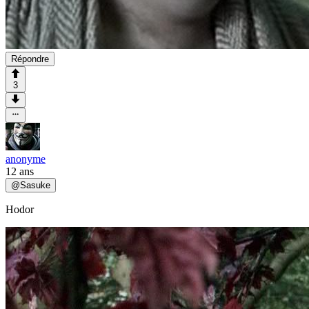
Répondre
3
anonyme
12 ans
@
Sasuke
Hodor