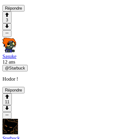
Répondre
3
Sasuke
12 ans
@
Starbuck
Hodor !
Répondre
11
Starbuck