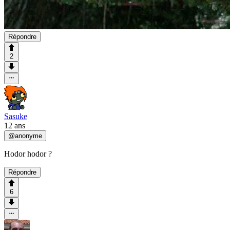
Répondre
2
Sasuke
12 ans
@
anonyme
Hodor hodor ?
Répondre
6