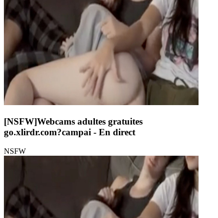
[NSFW]
Webcams adultes gratuites
go.xlirdr.com?campai
- En direct
NSFW