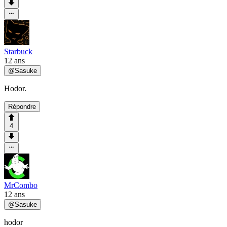
Starbuck
12 ans
@
Sasuke
Hodor.
Répondre
4
MrCombo
12 ans
@
Sasuke
hodor