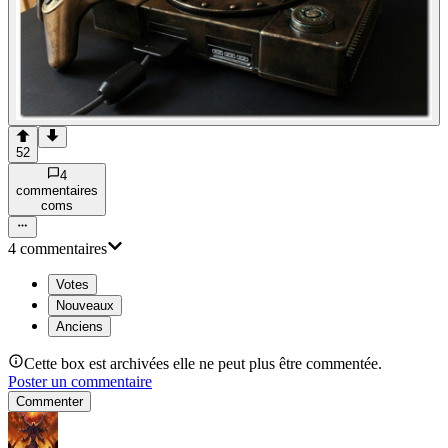
52
4
commentaire
s
com
s
4
commentaire
s
Votes
Nouveaux
Anciens
Cette box est archivées elle ne peut plus être commentée.
Poster un commentaire
Commenter