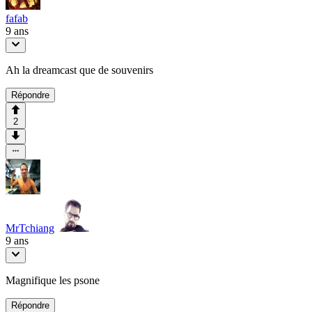
fafab
9 ans
Ah la dreamcast que de souvenirs
Répondre
2
MrTchiang
9 ans
Magnifique les psone
Répondre