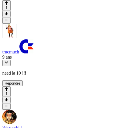
1
trucmuch
9 ans
need la 10 !!!
Répondre
1
Wismerhill