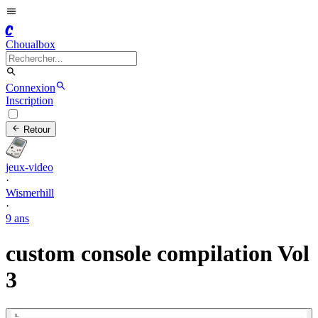
C
Choualbox
Connexion
Inscription
Retour
jeux-video
·
Wismerhill
·
9 ans
custom console compilation Vol
3