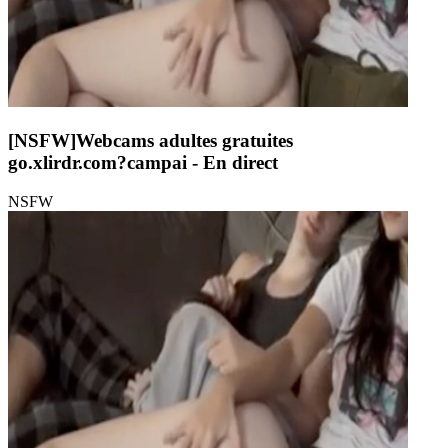
[NSFW]
Webcams adultes gratuites
go.xlirdr.com?campai
- En direct
NSFW