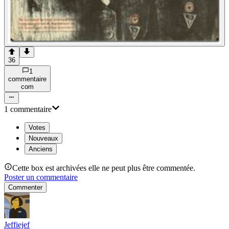
36
1
commentaire
com
1
commentaire
Votes
Nouveaux
Anciens
Cette box est archivées elle ne peut plus être commentée.
Poster un commentaire
Commenter
Jeffiejef