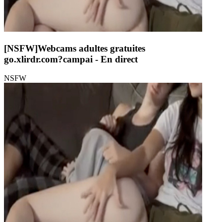
[NSFW]
Webcams adultes gratuites
go.xlirdr.com?campai
- En direct
NSFW