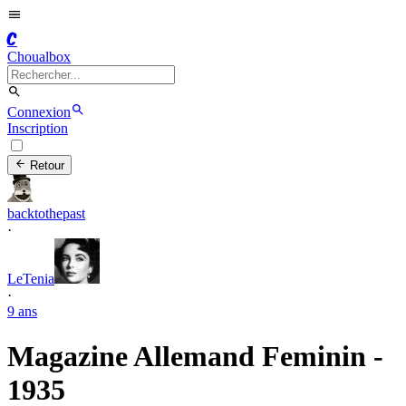
C
Choualbox
Connexion
Inscription
Retour
backtothepast
·
LeTenia
·
9 ans
Magazine Allemand Feminin -
1935