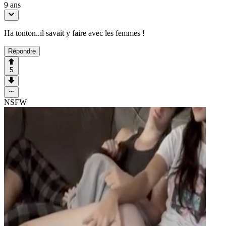
9 ans
Ha tonton..il savait y faire avec les femmes !
Répondre
5
NSFW