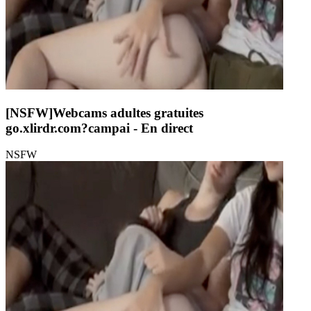
[NSFW]
Webcams adultes gratuites
go.xlirdr.com?campai
- En direct
NSFW