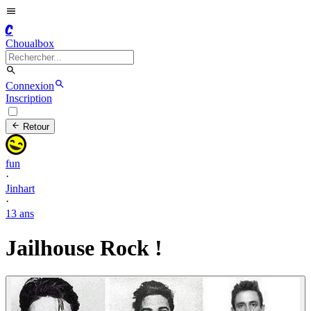
C
Choualbox
Connexion
Inscription
Retour
fun
·
Jinhart
·
13 ans
Jailhouse Rock !