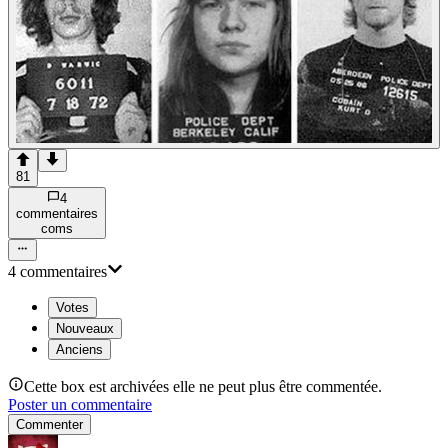
81
4
commentaire
s
com
s
4
commentaire
s
Votes
Nouveaux
Anciens
Cette box est archivées elle ne peut plus être commentée.
Poster un commentaire
Commenter