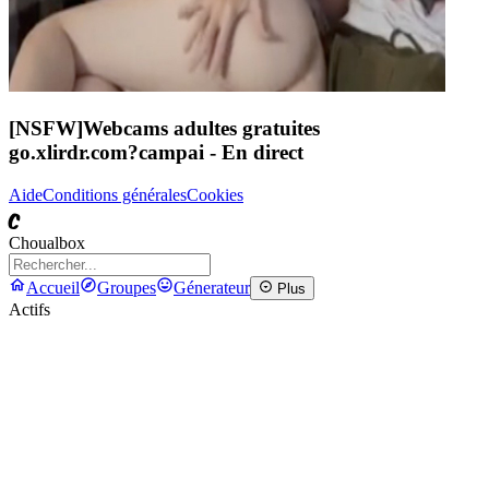
[NSFW]
Webcams adultes gratuites
go.xlirdr.com?campai
- En direct
Aide
Conditions générales
Cookies
C
Choualbox
Accueil
Groupes
Génerateur
Plus
Actifs