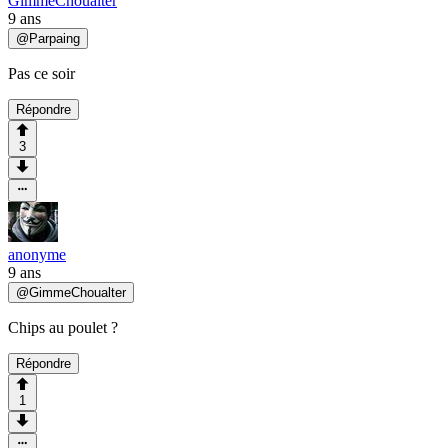
GimmeChoualter
9 ans
@
Parpaing
Pas ce soir
Répondre
3
anonyme
9 ans
@
GimmeChoualter
Chips au poulet ?
Répondre
1