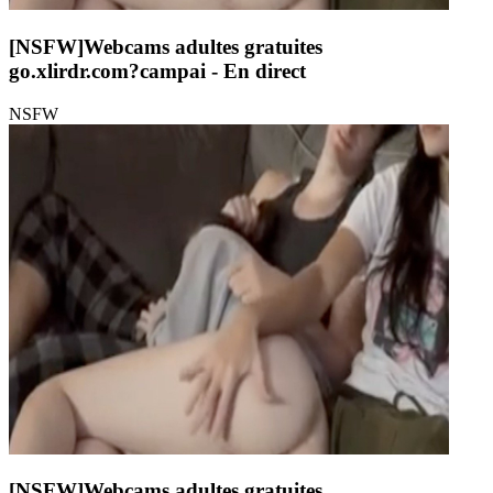
[NSFW]
Webcams adultes gratuites
go.xlirdr.com?campai
- En direct
NSFW
[NSFW]
Webcams adultes gratuites