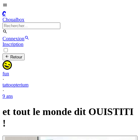
C
Choualbox
Connexion
Inscription
Retour
fun
·
tattoopterium
·
9 ans
et tout le monde dit OUISTITI
!