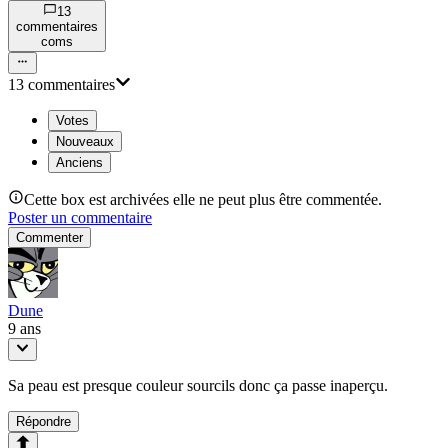
13
commentaire
s
com
s
13
commentaire
s
Votes
Nouveaux
Anciens
Cette box est archivées elle ne peut plus être commentée.
Poster un commentaire
Commenter
Dune
9 ans
Sa peau est presque couleur sourcils donc ça passe inaperçu.
Répondre