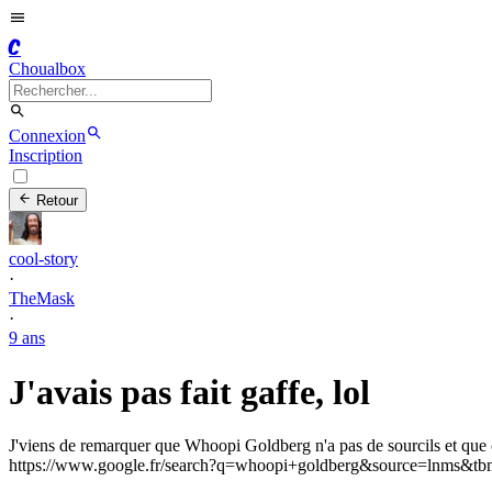
C
Choualbox
Connexion
Inscription
Retour
cool-story
·
TheMask
·
9 ans
J'avais pas fait gaffe, lol
J'viens de remarquer que Whoopi Goldberg n'a pas de sourcils et que 
https://www.google.fr/search?q=whoopi+goldberg&sourc