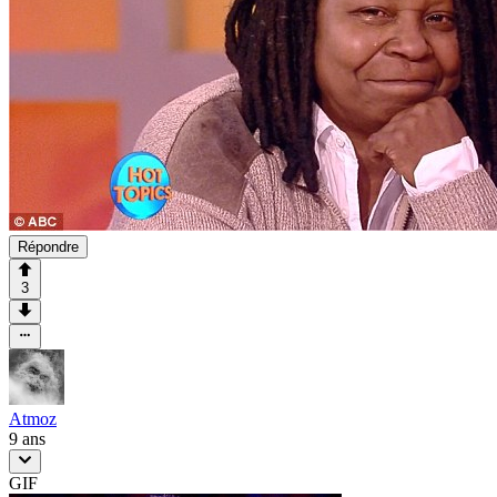
Répondre
3
Atmoz
9 ans
GIF