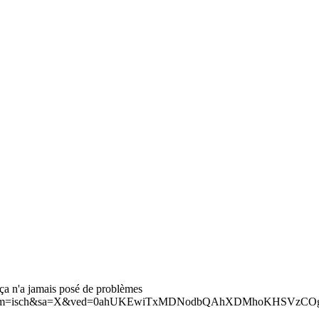
ça n'a jamais posé de problèmes
e=lnms&tbm=isch&sa=X&ved=0ahUKEwiTxMDNodbQAhXDMhoKHSVz