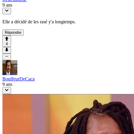
9 ans
Elle a décidé de les rasé y'a longtemps.
Répondre
4
BouffeurDeCaca
9 ans