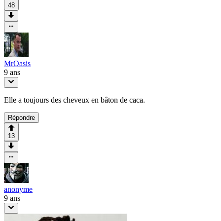
48
MrOasis
9 ans
Elle a toujours des cheveux en bâton de caca.
Répondre
13
anonyme
9 ans