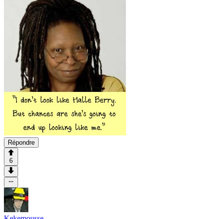
Répondre
6
Kekemousse