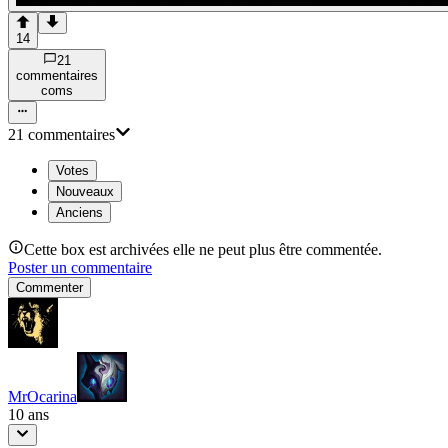
14
21
commentaire
s
com
s
21
commentaire
s
Votes
Nouveaux
Anciens
Cette box est archivées elle ne peut plus être commentée.
Poster un commentaire
Commenter
MrOcarina
10 ans