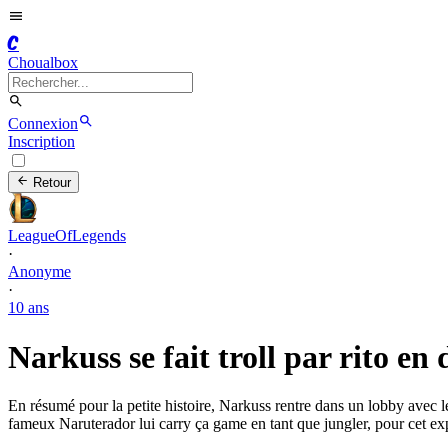
C
Choualbox
Connexion
Inscription
Retour
LeagueOfLegends
·
Anonyme
·
10 ans
Narkuss se fait troll par rito en 
En résumé pour la petite histoire, Narkuss rentre dans un lobby avec le
fameux Naruterador lui carry ça game en tant que jungler, pour cet expl