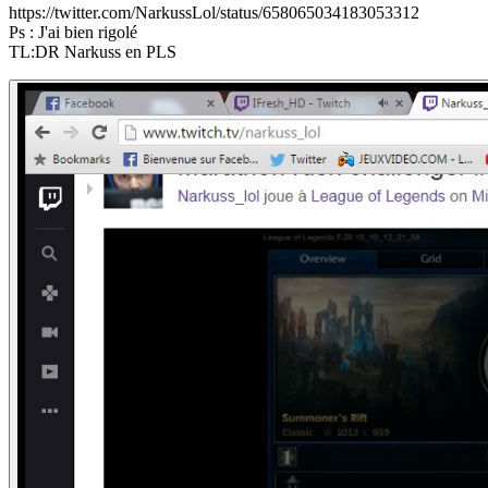
https://twitter.com/NarkussLol/status/658065034183053312
Ps : J'ai bien rigolé
TL:DR Narkuss en PLS