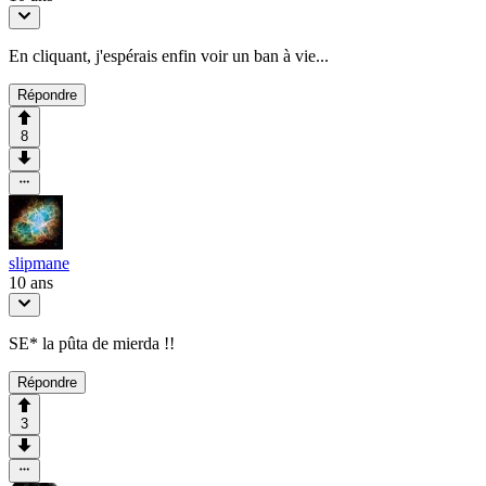
En cliquant, j'espérais enfin voir un ban à vie...
Répondre
8
slipmane
10 ans
SE* la pûta de mierda !!
Répondre
3