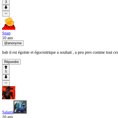
3
Snap
10 ans
@
anonyme
bah il est égoïste et égocentrique a souhait , a peu pres comme tout ce
Répondre
5
Salami
10 ans