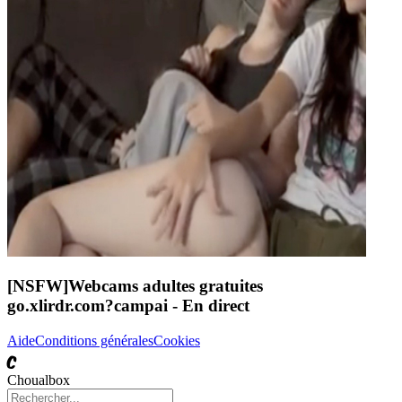
[NSFW]
Webcams adultes gratuites
go.xlirdr.com?campai
- En direct
Aide
Conditions générales
Cookies
C
Choualbox