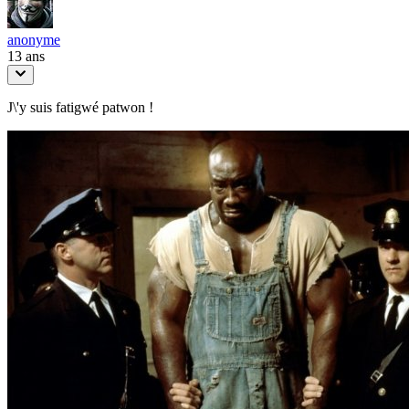
anonyme
13 ans
J\'y suis fatigwé patwon !