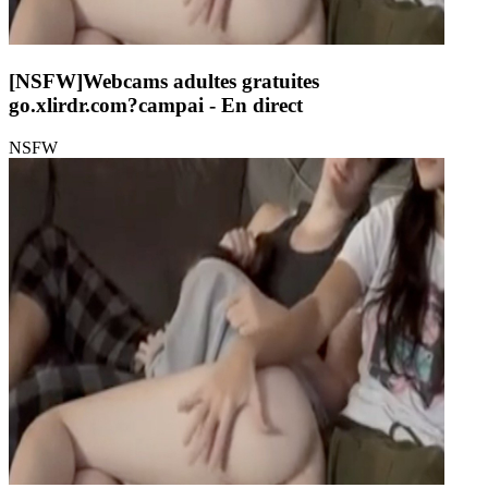
[NSFW]
Webcams adultes gratuites
go.xlirdr.com?campai
- En direct
NSFW