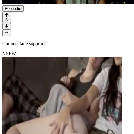
Répondre
3
Commentaire supprimé.
NSFW