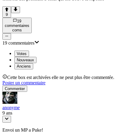
9
19
commentaire
s
com
s
19
commentaire
s
Votes
Nouveaux
Anciens
Cette box est archivées elle ne peut plus être commentée.
Poster un commentaire
Commenter
anonyme
9 ans
Envoi un MP a Puke!