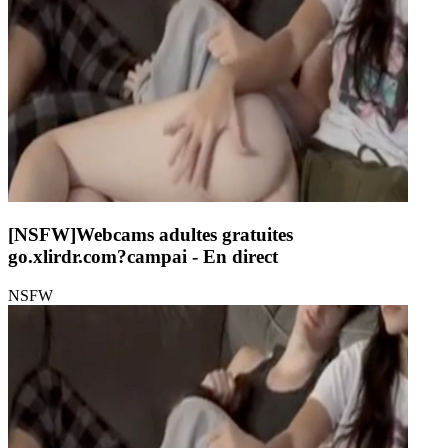
[NSFW]
Webcams adultes gratuites
go.xlirdr.com?campai
- En direct
NSFW