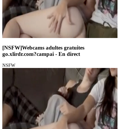
[NSFW]
Webcams adultes gratuites
go.xlirdr.com?campai
- En direct
NSFW