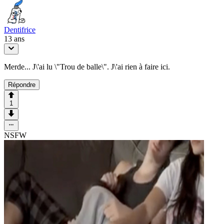
Dentifrice
13 ans
Merde... J\'ai lu \"Trou de balle\". J\'ai rien à faire ici.
Répondre
1
NSFW