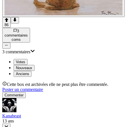
86
3
commentaire
s
com
s
3
commentaire
s
Votes
Nouveaux
Anciens
Cette box est archivées elle ne peut plus être commentée.
Poster un commentaire
Commenter
Kanabeast
13 ans