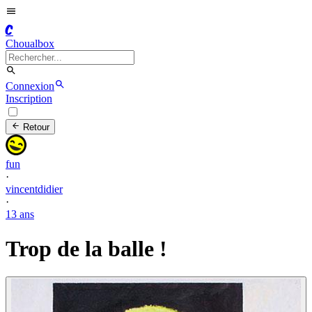
C
Choualbox
Connexion
Inscription
Retour
fun
·
vincentdidier
·
13 ans
Trop de la balle !