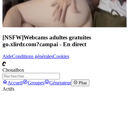
[NSFW]
Webcams adultes gratuites
go.xlirdr.com?campai
- En direct
Aide
Conditions générales
Cookies
C
Choualbox
Accueil
Groupes
Génerateur
Plus
Actifs