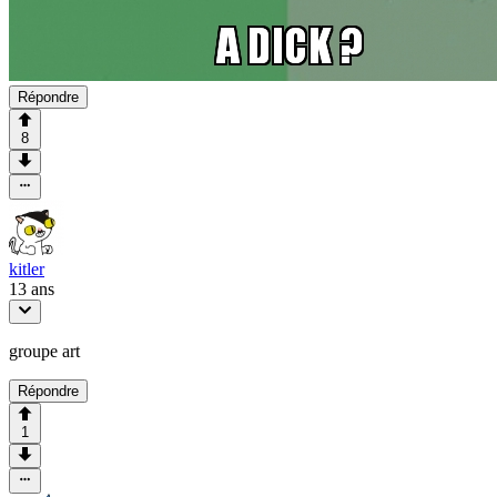
Répondre
8
kitler
13 ans
groupe art
Répondre
1