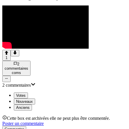
1
2
commentaire
s
com
s
2
commentaire
s
Votes
Nouveaux
Anciens
Cette box est archivées elle ne peut plus être commentée.
Poster un commentaire