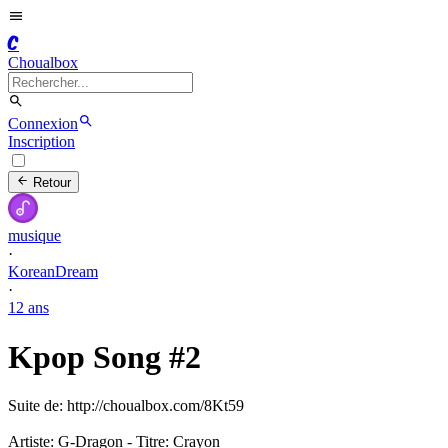
C
Choualbox
Connexion
Inscription
Retour
musique
·
KoreanDream
·
12 ans
Kpop Song #2
Suite de: http://choualbox.com/8Kt59
Artiste: G-Dragon - Titre: Crayon