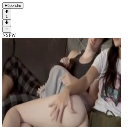
Répondre
1
NSFW