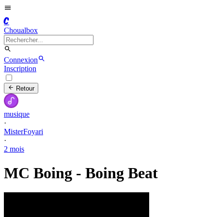
C
Choualbox
Connexion
Inscription
Retour
musique
·
MisterFoyari
·
2 mois
MC Boing - Boing Beat