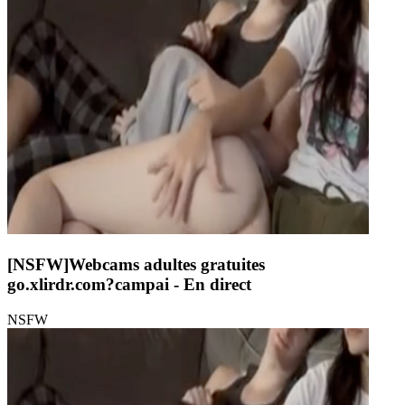
[NSFW]
Webcams adultes gratuites
go.xlirdr.com?campai
- En direct
NSFW