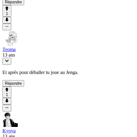
Répondre
1
Teoma
13 ans
Et après pour déballer tu joue au Jenga.
Répondre
1
Kyoya
13 ans