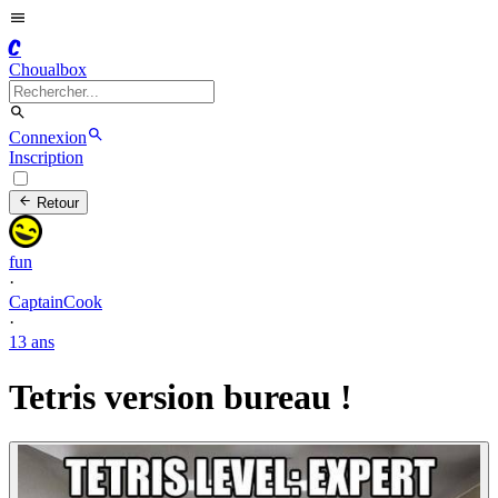
C
Choualbox
Connexion
Inscription
Retour
fun
·
CaptainCook
·
13 ans
Tetris version bureau !