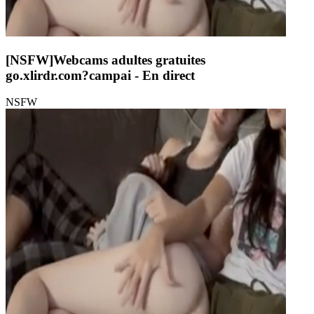
[NSFW]
Webcams adultes gratuites
go.xlirdr.com?campai
- En direct
NSFW