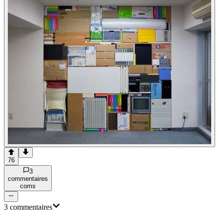
76
3
commentaire
s
com
s
3
commentaire
s