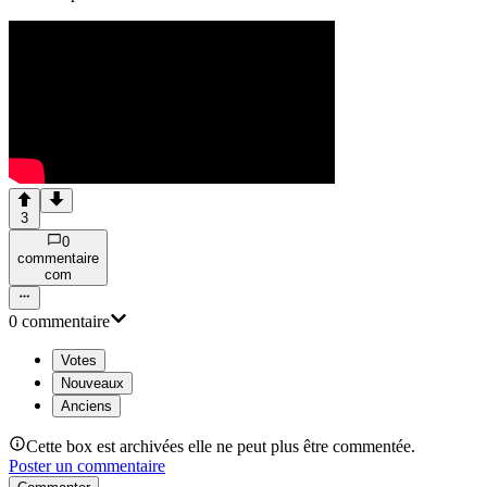
3
0
commentaire
com
0
commentaire
Votes
Nouveaux
Anciens
Cette box est archivées elle ne peut plus être commentée.
Poster un commentaire